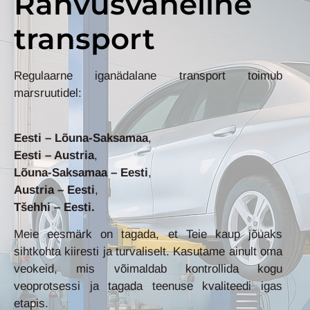
Rahvusvaheline
transport
Regulaarne iganädalane transport toimub
marsruutidel:
Eesti – Lõuna-Saksamaa
,
Eesti – Austria
,
Lõuna-Saksamaa – Eesti
,
Austria – Eesti
,
Tšehhi – Eesti.
Meie eesmärk on tagada, et Teie kaup jõuaks
sihtkohta kiiresti ja turvaliselt. Kasutame ainult oma
veokeid, mis võimaldab kontrollida kogu
veoprotsessi ja tagada teenuse kvaliteedi igas
etapis.