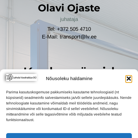
Olavi Ojaste
juhataja
Tel: +372 505 4710
E-Mail: transport@lv.ee
Kaubamärgid
Nõusoleku haldamine
Parima kasutuskogemuse pakkumiseks kasutame tehnoloogiaid (nt
küpsiseid) seadmeinfo salvestamiseks ja/või sellele juurdepääsuks. Nende
tehnoloogiate kasutamine võimaldab meil töödelda andmeid, nagu
sirvimiskäitumine või kordumatud ID-d sellel veebilehel. Nõusoleku
mitteandmine või selle tagasivõtmine võib mõjutada veebilehe teatud
funktsionaalsust.