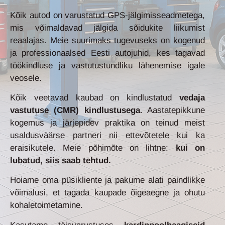
Kõik autod on varustatud GPS-jälgimisseadmetega,
mis võimaldavad jälgida sõidukite liikumist
reaalajas. Meie suurimaks tugevuseks on kogenud
ja professionaalsed Eesti autojuhid, kes tagavad
töökindluse ja vastutustundliku lähenemise igale
veosele.
Kõik veetavad kaubad on kindlustatud
vedaja
vastutuse (CMR) kindlustusega
. Aastatepikkune
kogemus ja järjepidev praktika on teinud meist
usaldusväärse partneri nii ettevõtetele kui ka
eraisikutele. Meie põhimõte on lihtne:
kui on
lubatud, siis saab tehtud.
Hoiame oma püsikliente ja pakume alati paindlikke
võimalusi, et tagada kaupade õigeaegne ja ohutu
kohaletoimetamine.