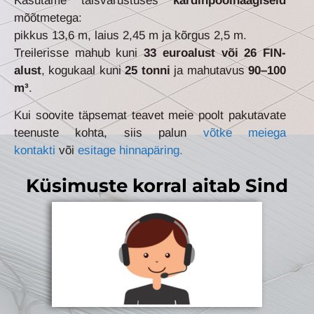
Kasutame täisvarustuses
kardinpoolhaagiseid
mõõtmetega:
pikkus 13,6 m, laius 2,45 m ja kõrgus 2,5 m.
Treilerisse mahub kuni
33 euroalust või 26 FIN-
alust
, kogukaal kuni
25 tonni
ja mahutavus
90–100
m³
.
Kui soovite täpsemat teavet meie poolt pakutavate
teenuste kohta, siis palun
võtke meiega
kontakti
või
esitage hinnapäring.
Küsimuste korral aitab Sind